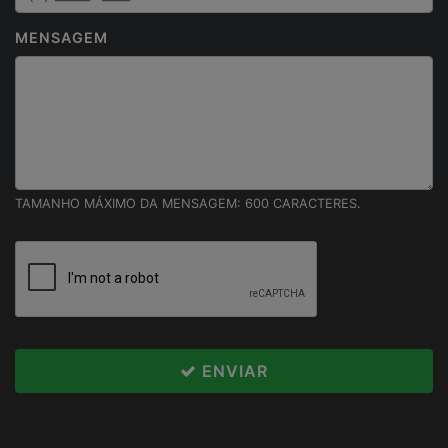
Projeto Movimenta
Santa Helena -
MENSAGEM
05/05/2021
Entrevista sobre o
TAMANHO MÁXIMO DA MENSAGEM: 600 CARACTERES.
Autismo com o
Rodney
Altenhofen,
proprietário da
CEIA...
ENVIAR
Políticas e Termos
Esse site utiliza cookies para melhorar sua
experiência de navegação. Ao continuar o acesso,
Projeto Movimenta
você concorda com nossa Política de Privacidade.