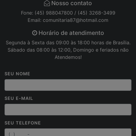
Nosso contato
que a população
opte por canais de
Fone: (45) 988047800 / (45) 3268-3499
atendimentos
remotos
Email: comunitaria87@hotmail.com
Horário de atendimento
Segunda à Sexta das 09:00 às 18:00 horas de Brasília.
Sábado das 08:00 às 12:00, Domingo e feriados não
Atendemos!
Como cadastrar
nota fiscal no
SEU NOME
Programa Compra
Premiada do
Município de
Santa...
SEU E-MAIL
SEU TELEFONE