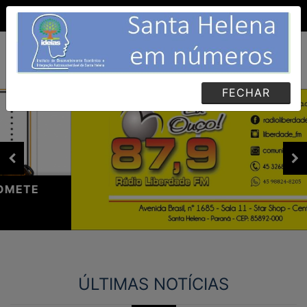
(45) 988047800
OUÇA AGORA
MENU
FECHAR
ÚLTIMAS NOTÍCIAS