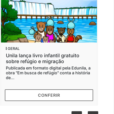
GERAL
GERAL
Unila lança livro infantil gratuito
Tempo 
sobre refúgio e migração
oficial
Bioceâ
Publicada em formato digital pela Edunila, a
obra "Em busca de refúgio" conta a história
Evento n
de...
confirma
conta da.
CONFERIR