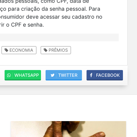
 dados pessoais, como CPF, data de
o para criação da senha pessoal. Para
 consumidor deve acessar seu cadastro no
rir o CPF e senha.
ECONOMIA
PRÊMIOS
|
WHATSAPP
|
TWITTER
|
FACEBOOK