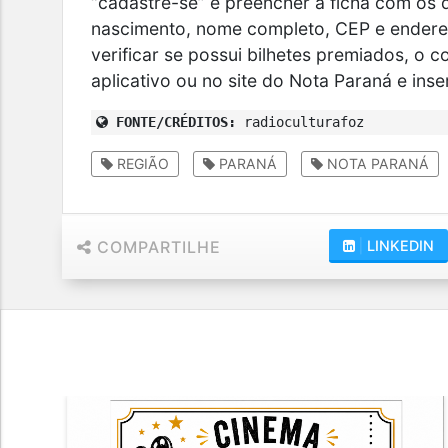
“cadastre-se” e preencher a ficha com os
nascimento, nome completo, CEP e endereç
verificar se possui bilhetes premiados, o
aplicativo ou no site do Nota Paraná e inse
FONTE/CRÉDITOS:
radioculturafoz
REGIÃO
PARANÁ
NOTA PARANÁ
COMPARTILHE
|
LINKEDIN