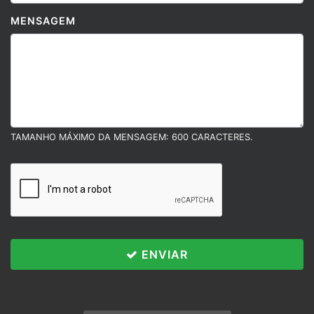
MENSAGEM
TAMANHO MÁXIMO DA MENSAGEM: 600 CARACTERES.
ENVIAR
Políticas e Termos
Esse site utiliza cookies para melhorar sua
experiência de navegação. Ao continuar o acesso,
POLÍTICAS E TERMOS
você concorda com nossa Política de Privacidade.