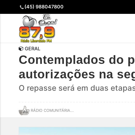
(45) 988047800
GERAL
Contemplados do p
autorizações na s
O repasse será em duas etapas,
RÁDIO COMUNITÁRIA...