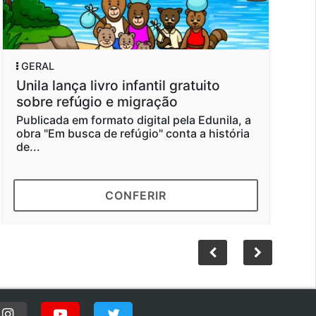
GERAL
GER
Unila lança livro infantil gratuito
Tem
sobre refúgio e migração
ofic
Bio
Publicada em formato digital pela Edunila, a
obra "Em busca de refúgio" conta a história
Even
de...
conf
conta
CONFERIR