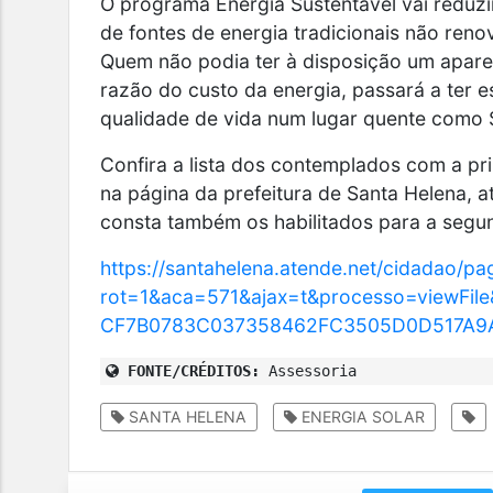
O programa Energia Sustentável vai reduzi
de fontes de energia tradicionais não renov
Quem não podia ter à disposição um apare
razão do custo da energia, passará a ter 
qualidade de vida num lugar quente como 
Confira a lista dos contemplados com a pr
na página da prefeitura de Santa Helena, at
consta também os habilitados para a segu
https://santahelena.atende.net/cidadao/pa
rot=1&aca=571&ajax=t&processo=viewFil
CF7B0783C037358462FC3505D0D517A9A&
FONTE/CRÉDITOS:
Assessoria
SANTA HELENA
ENERGIA SOLAR