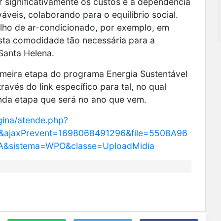
r significativamente os custos e a dependência
áveis, colaborando para o equilíbrio social.
lho de ar-condicionado, por exemplo, em
esta comodidade tão necessária para a
Santa Helena.
imeira etapa do programa Energia Sustentável
ravés do link específico para tal, no qual
nda etapa que será no ano que vem.
gina/atende.php?
e&ajaxPrevent=1698068491296&file=5508A96
sistema=WPO&classe=UploadMidia