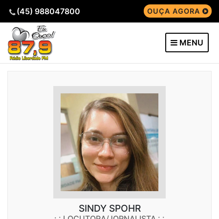
(45) 988047800
OUÇA AGORA
MENU
SINDY SPOHR
: : LOCUTORA/JORNALISTA : :